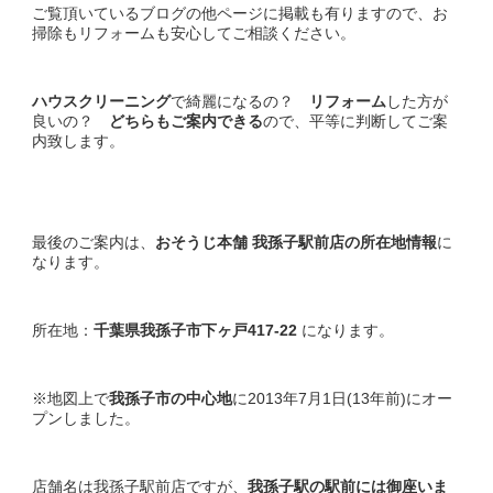
ご覧頂いているブログの他ページに掲載も有りますので、お
掃除もリフォームも安心してご相談ください。
ハウスクリーニング
で綺麗になるの？
リフォーム
した方が
良いの？
どちらもご案内できる
ので、平等に判断してご案
内致します。
最後のご案内は、
おそうじ本舗 我孫子駅前店の
所在地情報
に
なります。
所在地：
千葉県我孫子市下ヶ戸417-22
になります。
※地図上で
我孫子市の中心地
に2013年7月1日(13年前)にオー
プンしました。
店舗名は我孫子駅前店ですが、
我孫子駅の駅前には御座いま