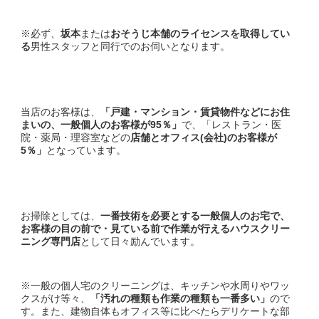
※必ず、
坂本
または
おそうじ本舗のライセンスを取得してい
る
男性スタッフと同行でのお伺いとなります。
当店のお客様は、
「戸建・マンション・賃貸物件などにお住
まいの、
一般個人のお客様
が
95
％」
で、「レストラン・医
院・薬局・理容室などの
店舗とオフィス(会社)のお客様
が
5
％」
となっています。
お掃除としては、
一番技術を必要とする一般個人のお宅で、
お客様の目の前で・見ている前で作業が行える
ハウスクリー
ニング専門店
として日々励んでいます。
※一般の個人宅のクリーニングは、キッチンや水周りやワッ
クスがけ等々、
「汚れの種類も作業の種類も一番多い」
ので
す。また、建物自体もオフィス等に比べたらデリケートな部