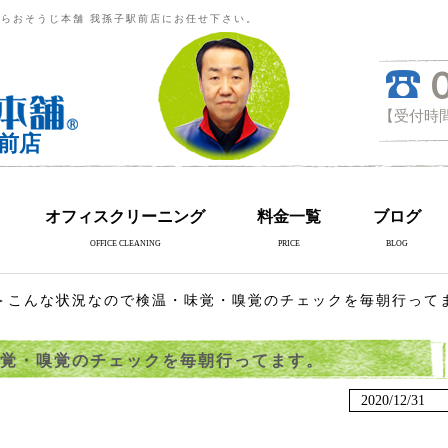
らおそうじ本舗 我孫子駅前店にお任せ下さい。
【受付時間
前店
オフィスクリーニング
料金一覧
ブログ
OFFICE CLEANING
PRICE
BLOG
＞こんな状況なので検温・味覚・嗅覚のチェックを毎朝行って
覚・嗅覚のチェックを毎朝行ってます。
2020/12/31