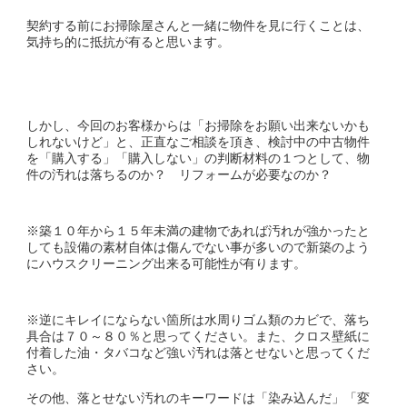
契約する前にお掃除屋さんと一緒に物件を見に行くことは、
気持ち的に抵抗が有ると思います。
しかし、今回のお客様からは「お掃除をお願い出来ないかも
しれないけど」と、正直なご相談を頂き、検討中の中古物件
を「購入する」「購入しない」の判断材料の１つとして、物
件の汚れは落ちるのか？ リフォームが必要なのか？
※築１０年から１５年未満の建物であれば汚れが強かったと
しても設備の素材自体は傷んでない事が多いので新築のよう
にハウスクリーニング出来る可能性が有ります。
※逆にキレイにならない箇所は水周りゴム類のカビで、落ち
具合は７０～８０％と思ってください。また、クロス壁紙に
付着した油・タバコなど強い汚れは落とせないと思ってくだ
さい。
その他、落とせない汚れのキーワードは「染み込んだ」「変