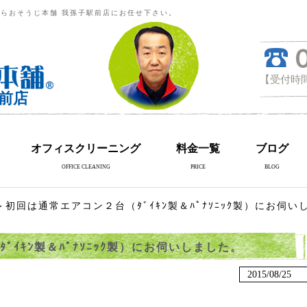
らおそうじ本舗 我孫子駅前店にお任せ下さい。
【受付時間
前店
オフィスクリーニング
料金一覧
ブログ
OFFICE CLEANING
PRICE
BLOG
初回は通常エアコン２台（ﾀﾞｲｷﾝ製＆ﾊﾟﾅｿﾆｯｸ製）にお伺い
ｲｷﾝ製＆ﾊﾟﾅｿﾆｯｸ製）にお伺いしました。
2015/08/25