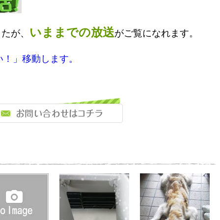
いままで
の放送
したが
、
がご覧になれます。
い！」移動します。