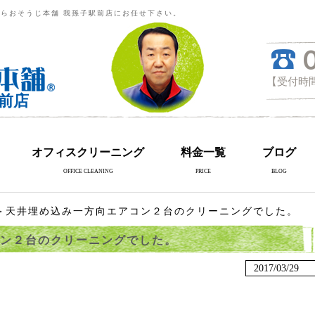
らおそうじ本舗 我孫子駅前店にお任せ下さい。
【受付時間
前店
オフィスクリーニング
料金一覧
ブログ
OFFICE CLEANING
PRICE
BLOG
＞天井埋め込み一方向エアコン２台のクリーニングでした。
ン２台のクリーニングでした。
2017/03/29