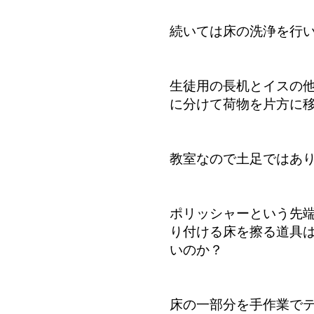
続いては床の洗浄を行
生徒用の長机とイスの
に分けて荷物を片方に
教室なので土足ではあ
ポリッシャーという先
り付ける床を擦る道具
いのか？
床の一部分を手作業で