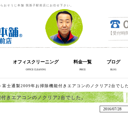
らおそうじ本舗 我孫子駅前店にお任せ下さい。
【受付時間
前店
オフィスクリーニング
料金一覧
ブログ
OFFICE CLEANING
PRICE
BLOG
＞富士通製2009年お掃除機能付きエアコンのノクリア2台でし
機能付きエアコンのノクリア2台でした。
2016/07/28