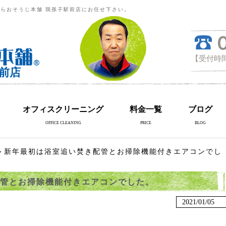
らおそうじ本舗 我孫子駅前店にお任せ下さい。
【受付時間
前店
オフィスクリーニング
料金一覧
ブログ
OFFICE CLEANING
PRICE
BLOG
＞新年最初は浴室追い焚き配管とお掃除機能付きエアコンでし
管とお掃除機能付きエアコンでした。
2021/01/05