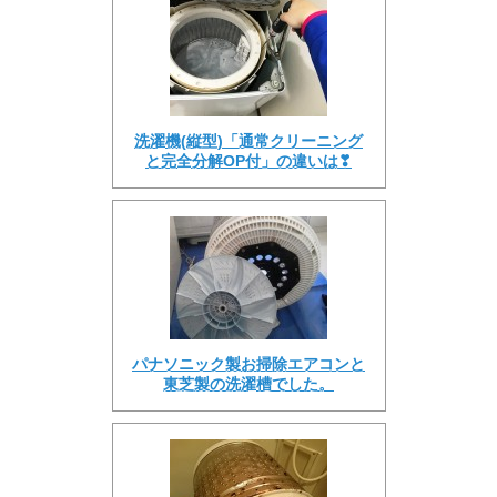
洗濯機(縦型)「通常クリーニング
と完全分解OP付」の違いは❣
パナソニック製お掃除エアコンと
東芝製の洗濯槽でした。