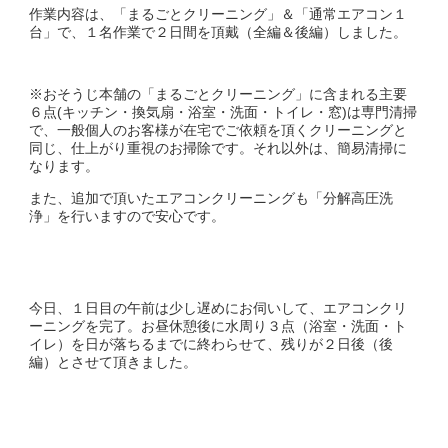
作業内容は、「まるごとクリーニング」＆「通常エアコン１
台」で、１名作業で２日間を頂戴（全編＆後編）しました。
※おそうじ本舗の「まるごとクリーニング」に含まれる主要
６点(キッチン・換気扇・浴室・洗面・トイレ・窓)は専門清掃
で、一般個人のお客様が在宅でご依頼を頂くクリーニングと
同じ、仕上がり重視のお掃除です。それ以外は、簡易清掃に
なります。
また、追加で頂いたエアコンクリーニングも「分解高圧洗
浄」を行いますので安心です。
今日、１日目の午前は少し遅めにお伺いして、エアコンクリ
ーニングを完了。お昼休憩後に水周り３点（浴室・洗面・ト
イレ）を日が落ちるまでに終わらせて、残りが２日後（後
編）とさせて頂きました。