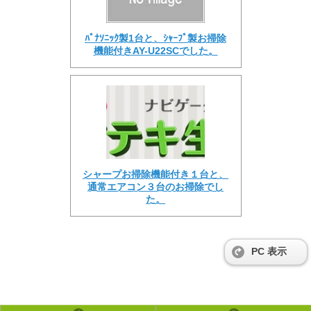
ﾊﾟﾅｿﾆｯｸ製1台と、ｼｬｰﾌﾟ製お掃除
機能付きAY-U22SCでした。
シャープお掃除機能付き１台と、
通常エアコン３台のお掃除でし
た。
PC 表示