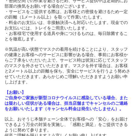
・密閉空間での作業を避けるため、サービス提供中は定期的にお
部屋の換気をお願いする場合がございます。
・サービスをご提供する際は、お客様との密接を避けるため一定
の距離（1メートル以上）を取って作業いたします。
・料金のお支払いは、非接触決済へも対応いたします。現金での
お支払いには、トレイをご用意いたします。
・お客様宅で使用する道具や身につけるものは、毎日除菌するこ
とを徹底します。
※気温が高い状態でマスクの着用を続けることにより、スタッフ
の健康とお客様へのサービスに影響がある場合、事前にお客様か
らご了承をいただいた上で、サービス時は状況に応じてスタッフ
のマスクを外させていただきます。マスクを外す場合は、お客様
と2メートル以上の距離を保ち、安全にサービスを行うよう努めさ
せていただきます。あらかじめご理解いただきますようお願い申
し上げます。
【お願い】
ご自身やご家族が新型コロナウイルスに感染している場合、また
は疑わしい症状がある場合は、担当店舗までキャンセルのご連絡
をお願いいたします（キャンセル料金は発生いたしません）。
以上、おそうじ本舗チェーン全体でお客様への「安心」をお届け
できるよう万全の対策を実施し、「感動と満足」をご提供できる
ように努めて参ります。
何卒ご理解を賜りますよう宜しくお願い申し上げます。