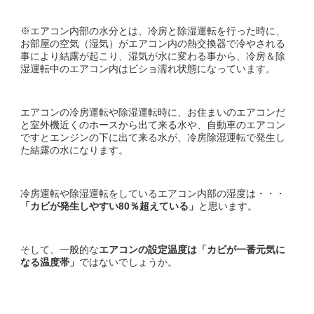
※エアコン内部の水分とは、冷房と除湿運転を行った時に、
お部屋の空気（湿気）がエアコン内の熱交換器で冷やされる
事により結露が起こり、湿気が水に変わる事から、冷房＆除
湿運転中のエアコン内はビショ濡れ状態になっています。
エアコンの冷房運転や除湿運転時に、お住まいのエアコンだ
と室外機近くのホースから出て来る水や、自動車のエアコン
ですとエンジンの下に出て来る水が、冷房除湿運転で発生し
た結露の水になります。
冷房運転や除湿運転をしているエアコン内部の湿度は・・・
「
カビが発生しやすい
80％超えている」
と思います。
そして、一般的な
エアコンの設定温度は「カビが一番元気に
なる温度帯」
ではないでしょうか。