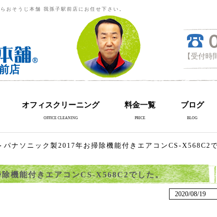
らおそうじ本舗 我孫子駅前店にお任せ下さい。
【受付時間
前店
オフィスクリーニング
料金一覧
ブログ
OFFICE CLEANING
PRICE
BLOG
パナソニック製2017年お掃除機能付きエアコンCS-X568C2
除機能付きエアコンCS-X568C2でした。
2020/08/19