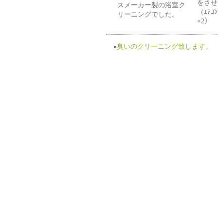
をさせ
スメーカー製の浴室ク
（ｴｱｺ
リーニングでした。
×2）
«
臭いのクリーニング致します。