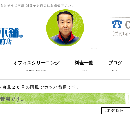
らおそうじ本舗 我孫子駅前店にお任せ下さい。
【受付時間
前店
オフィスクリーニング
料金一覧
ブログ
OFFICE CLEANING
PRICE
BLOG
＞台風２６号の雨風でカッパ着用です。
着用です。
2013/10/16