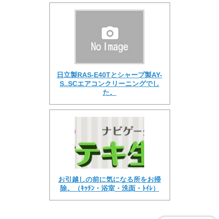
日立製RAS-E40Tとシャープ製AY-
S..SCエアコンクリーニングでし
た。
お引越しの前に気になる所をお掃
除。（ｷｯﾁﾝ・浴室・洗面・ﾄｲﾚ）