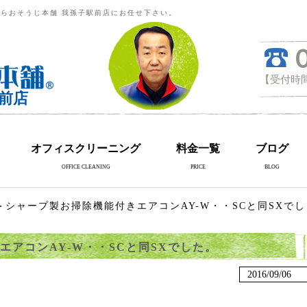
らおそうじ本舗 我孫子駅前店にお任せ下さい。
【受付時間
前店
オフィスクリーニング
料金一覧
ブログ
OFFICE CLEANING
PRICE
BLOG
＞シャープ製お掃除機能付きエアコンAY-W・・SCと同SXでし
エアコンAY-W・・SCと同SXでした。
2016/09/06